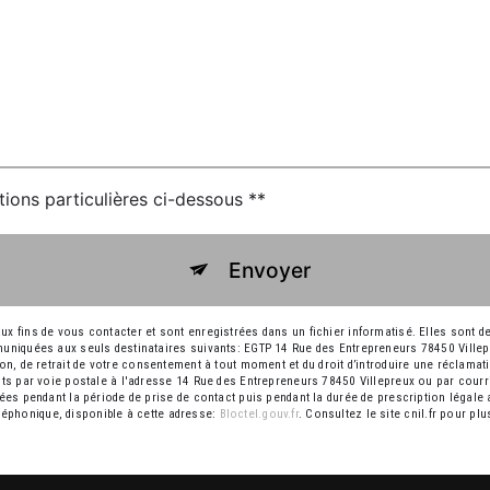
tions particulières ci-dessous **
Envoyer
ins de vous contacter et sont enregistrées dans un fichier informatisé. Elles sont des
niquées aux seuls destinataires suivants: EGTP 14 Rue des Entrepreneurs 78450 Ville
ition, de retrait de votre consentement à tout moment et du droit d’introduire une réclamat
 par voie postale à l'adresse 14 Rue des Entrepreneurs 78450 Villepreux ou par courri
s pendant la période de prise de contact puis pendant la durée de prescription légale a
éléphonique, disponible à cette adresse:
Bloctel.gouv.fr
. Consultez le site cnil.fr pour pl