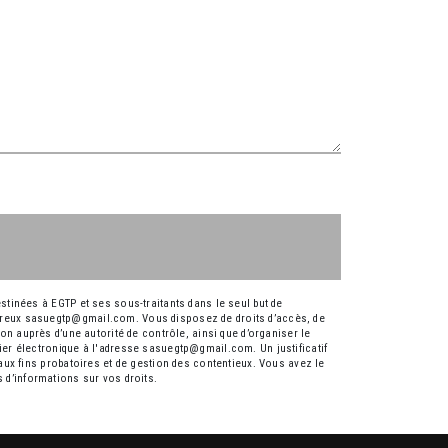
tinées à EGTP et ses sous-traitants dans le seul but de
preux sasuegtp@gmail.com. Vous disposez de droits d’accès, de
ion auprès d’une autorité de contrôle, ainsi que d’organiser le
er électronique à l'adresse sasuegtp@gmail.com. Un justificatif
ux fins probatoires et de gestion des contentieux. Vous avez le
us d’informations sur vos droits.