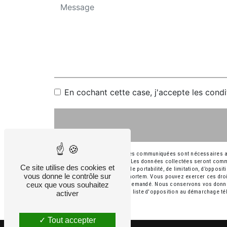
En cochant cette case, j'accepte les condi
** Les données personnelles communiquées sont nécessaires aux f
répondre à votre message. Les données collectées seront commu
Ce site utilise des cookies et
rectification, d’effacement, de portabilité, de limitation, d’oppos
vous donne le contrôle sur
sort de vos données post-mortem. Vous pouvez exercer ces droits
ceux que vous souhaitez
d'identité pourra vous être demandé. Nous conservons vos donnée
droit de vous inscrire sur la liste d'opposition au démarchage t
activer
Tout accepter