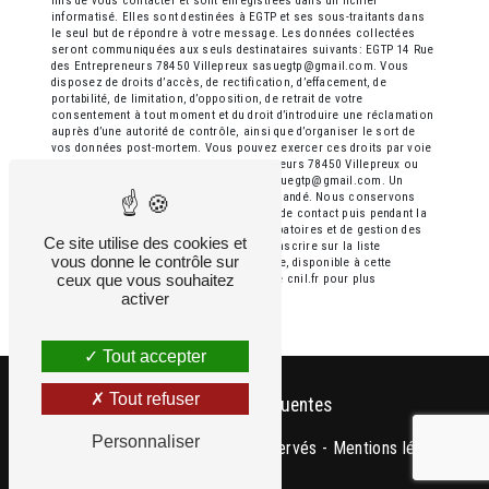
fins de vous contacter et sont enregistrées dans un fichier
informatisé. Elles sont destinées à EGTP et ses sous-traitants dans
le seul but de répondre à votre message. Les données collectées
seront communiquées aux seuls destinataires suivants: EGTP 14 Rue
des Entrepreneurs 78450 Villepreux sasuegtp@gmail.com. Vous
disposez de droits d’accès, de rectification, d’effacement, de
portabilité, de limitation, d’opposition, de retrait de votre
consentement à tout moment et du droit d’introduire une réclamation
auprès d’une autorité de contrôle, ainsi que d’organiser le sort de
vos données post-mortem. Vous pouvez exercer ces droits par voie
postale à l'adresse 14 Rue des Entrepreneurs 78450 Villepreux ou
par courrier électronique à l'adresse sasuegtp@gmail.com. Un
justificatif d'identité pourra vous être demandé. Nous conservons
vos données pendant la période de prise de contact puis pendant la
durée de prescription légale aux fins probatoires et de gestion des
Ce site utilise des cookies et
contentieux. Vous avez le droit de vous inscrire sur la liste
vous donne le contrôle sur
d'opposition au démarchage téléphonique, disponible à cette
ceux que vous souhaitez
adresse:
Bloctel.gouv.fr
. Consultez le site cnil.fr pour plus
d’informations sur vos droits.
activer
Tout accepter
Tout refuser
Recherches fréquentes
Personnaliser
©
Vistalid
- 2026 - Tous droits réservés -
Mentions légales