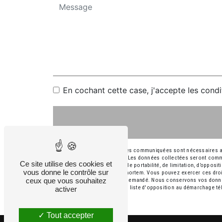
En cochant cette case, j'accepte les condi
** Les données personnelles communiquées sont nécessaires aux f
répondre à votre message. Les données collectées seront commu
Ce site utilise des cookies et
rectification, d’effacement, de portabilité, de limitation, d’oppos
vous donne le contrôle sur
sort de vos données post-mortem. Vous pouvez exercer ces droits
ceux que vous souhaitez
d'identité pourra vous être demandé. Nous conservons vos donnée
droit de vous inscrire sur la liste d'opposition au démarchage t
activer
Tout accepter