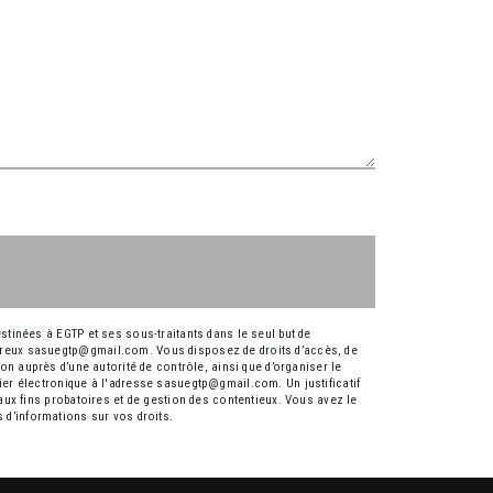
tinées à EGTP et ses sous-traitants dans le seul but de
preux sasuegtp@gmail.com. Vous disposez de droits d’accès, de
ion auprès d’une autorité de contrôle, ainsi que d’organiser le
er électronique à l'adresse sasuegtp@gmail.com. Un justificatif
ux fins probatoires et de gestion des contentieux. Vous avez le
us d’informations sur vos droits.