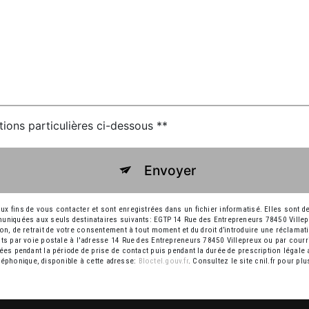
tions particulières ci-dessous **
Envoyer
ins de vous contacter et sont enregistrées dans un fichier informatisé. Elles sont des
niquées aux seuls destinataires suivants: EGTP 14 Rue des Entrepreneurs 78450 Ville
ition, de retrait de votre consentement à tout moment et du droit d’introduire une réclamat
 par voie postale à l'adresse 14 Rue des Entrepreneurs 78450 Villepreux ou par courri
s pendant la période de prise de contact puis pendant la durée de prescription légale a
éléphonique, disponible à cette adresse:
Bloctel.gouv.fr
. Consultez le site cnil.fr pour pl