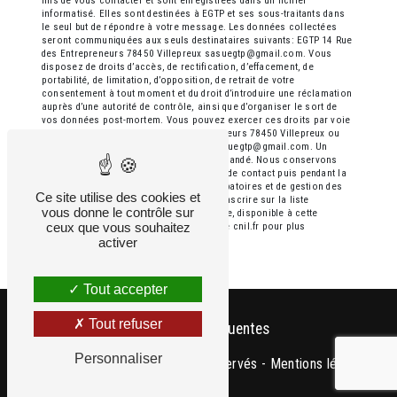
fins de vous contacter et sont enregistrées dans un fichier
informatisé. Elles sont destinées à EGTP et ses sous-traitants dans
le seul but de répondre à votre message. Les données collectées
seront communiquées aux seuls destinataires suivants: EGTP 14 Rue
des Entrepreneurs 78450 Villepreux sasuegtp@gmail.com. Vous
disposez de droits d’accès, de rectification, d’effacement, de
portabilité, de limitation, d’opposition, de retrait de votre
consentement à tout moment et du droit d’introduire une réclamation
auprès d’une autorité de contrôle, ainsi que d’organiser le sort de
vos données post-mortem. Vous pouvez exercer ces droits par voie
postale à l'adresse 14 Rue des Entrepreneurs 78450 Villepreux ou
par courrier électronique à l'adresse sasuegtp@gmail.com. Un
justificatif d'identité pourra vous être demandé. Nous conservons
vos données pendant la période de prise de contact puis pendant la
durée de prescription légale aux fins probatoires et de gestion des
Ce site utilise des cookies et
contentieux. Vous avez le droit de vous inscrire sur la liste
vous donne le contrôle sur
d'opposition au démarchage téléphonique, disponible à cette
ceux que vous souhaitez
adresse:
Bloctel.gouv.fr
. Consultez le site cnil.fr pour plus
d’informations sur vos droits.
activer
Tout accepter
Tout refuser
Recherches fréquentes
Personnaliser
©
Vistalid
- 2026 - Tous droits réservés -
Mentions légales