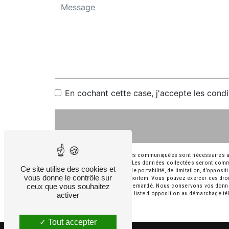
En cochant cette case, j'accepte les condi
** Les données personnelles communiquées sont nécessaires aux f
répondre à votre message. Les données collectées seront commu
Ce site utilise des cookies et
rectification, d’effacement, de portabilité, de limitation, d’oppos
vous donne le contrôle sur
sort de vos données post-mortem. Vous pouvez exercer ces droits
ceux que vous souhaitez
d'identité pourra vous être demandé. Nous conservons vos donnée
droit de vous inscrire sur la liste d'opposition au démarchage t
activer
Tout accepter