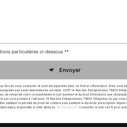
tions particulières ci-dessous **
Envoyer
ins de vous contacter et sont enregistrées dans un fichier informatisé. Elles sont des
niquées aux seuls destinataires suivants: EGTP 14 Rue des Entrepreneurs 78450 Ville
ition, de retrait de votre consentement à tout moment et du droit d’introduire une réclamat
 par voie postale à l'adresse 14 Rue des Entrepreneurs 78450 Villepreux ou par courri
s pendant la période de prise de contact puis pendant la durée de prescription légale a
éléphonique, disponible à cette adresse:
Bloctel.gouv.fr
. Consultez le site cnil.fr pour pl