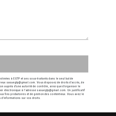
tinées à EGTP et ses sous-traitants dans le seul but de
preux sasuegtp@gmail.com. Vous disposez de droits d’accès, de
ion auprès d’une autorité de contrôle, ainsi que d’organiser le
er électronique à l'adresse sasuegtp@gmail.com. Un justificatif
ux fins probatoires et de gestion des contentieux. Vous avez le
us d’informations sur vos droits.