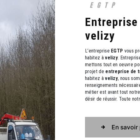
EGTP
entreprise de travaux publics à
velizy
L’entreprise
EGTP
vous pr
habitez à
velizy
. Entrepris
mettons tout en oeuvre po
projet de
entreprise de t
habitez à
velizy
, nous som
renseignements nécessaire
métier est avant tout notr
désir de réussir. Toute notr
En savoir 