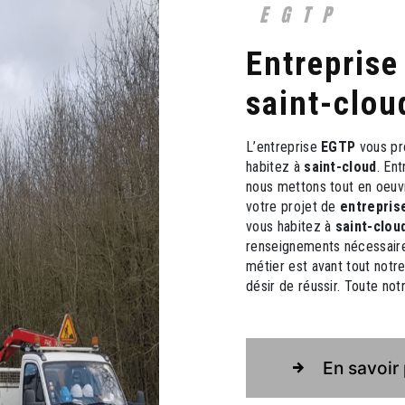
EGTP
entreprise de travaux publics à
saint-clou
L’entreprise
EGTP
vous pr
habitez à
saint-cloud
. En
nous mettons tout en oeuv
votre projet de
entrepris
vous habitez à
saint-clou
renseignements nécessaire
métier est avant tout notr
désir de réussir. Toute notr
En savoir 