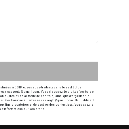
tinées à EGTP et ses sous-traitants dans le seul but de
preux sasuegtp@gmail.com. Vous disposez de droits d’accès, de
ion auprès d’une autorité de contrôle, ainsi que d’organiser le
er électronique à l'adresse sasuegtp@gmail.com. Un justificatif
ux fins probatoires et de gestion des contentieux. Vous avez le
us d’informations sur vos droits.