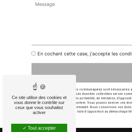
En cochant cette case, j'accepte les condi
** Les données personnelles communiquées sont nécessaires aux f
répondre à votre message. Les données collectées seront commu
Ce site utilise des cookies et
rectification, d’effacement, de portabilité, de limitation, d’oppos
vous donne le contrôle sur
sort de vos données post-mortem. Vous pouvez exercer ces droits
ceux que vous souhaitez
d'identité pourra vous être demandé. Nous conservons vos donnée
droit de vous inscrire sur la liste d'opposition au démarchage t
activer
Tout accepter