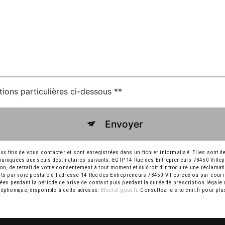
tions particulières ci-dessous **
Envoyer
ins de vous contacter et sont enregistrées dans un fichier informatisé. Elles sont des
niquées aux seuls destinataires suivants: EGTP 14 Rue des Entrepreneurs 78450 Ville
ition, de retrait de votre consentement à tout moment et du droit d’introduire une réclamat
 par voie postale à l'adresse 14 Rue des Entrepreneurs 78450 Villepreux ou par courri
s pendant la période de prise de contact puis pendant la durée de prescription légale a
éléphonique, disponible à cette adresse:
Bloctel.gouv.fr
. Consultez le site cnil.fr pour pl