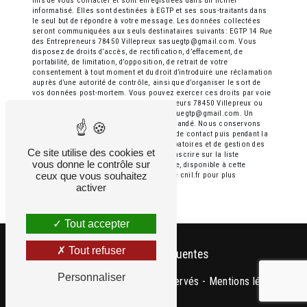
fins de vous contacter et sont enregistrées dans un fichier
informatisé. Elles sont destinées à EGTP et ses sous-traitants dans
le seul but de répondre à votre message. Les données collectées
seront communiquées aux seuls destinataires suivants: EGTP 14 Rue
des Entrepreneurs 78450 Villepreux sasuegtp@gmail.com. Vous
disposez de droits d’accès, de rectification, d’effacement, de
portabilité, de limitation, d’opposition, de retrait de votre
consentement à tout moment et du droit d’introduire une réclamation
auprès d’une autorité de contrôle, ainsi que d’organiser le sort de
vos données post-mortem. Vous pouvez exercer ces droits par voie
postale à l'adresse 14 Rue des Entrepreneurs 78450 Villepreux ou
par courrier électronique à l'adresse sasuegtp@gmail.com. Un
justificatif d'identité pourra vous être demandé. Nous conservons
vos données pendant la période de prise de contact puis pendant la
durée de prescription légale aux fins probatoires et de gestion des
Ce site utilise des cookies et
contentieux. Vous avez le droit de vous inscrire sur la liste
vous donne le contrôle sur
d'opposition au démarchage téléphonique, disponible à cette
ceux que vous souhaitez
adresse:
Bloctel.gouv.fr
. Consultez le site cnil.fr pour plus
d’informations sur vos droits.
activer
Tout accepter
Tout refuser
Recherches fréquentes
Personnaliser
©
Vistalid
- 2026 - Tous droits réservés -
Mentions légales